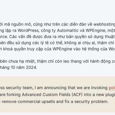
ới mã nguồn mở, cũng như trên các diễn đàn về webhosting l
áng lập ra WordPress, công ty Automattic và WPEngine, mộ
e. Các vấn đề được đưa ra như bản quyền sử dụng thuật
đều sử dụng các lý lẽ có thể, không ai chịu ai, thậm chí 
h khoá quyền truy cập của WPEngine vào hệ thống của Wo
 bên chưa hạ nhiệt, thậm chí còn leo thang với hành động 
tháng 10 năm 2024.
ss security team, I am announcing that we are invoking
poi
re forking Advanced Custom Fields (ACF) into a new plugi
 remove commercial upsells and fix a security problem.