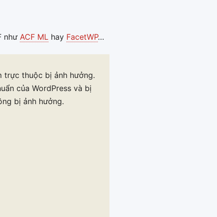
CF như
ACF ML
hay
FacetWP
…
 trực thuộc bị ảnh hưởng.
huẩn của WordPress và bị
ông bị ảnh hưởng.