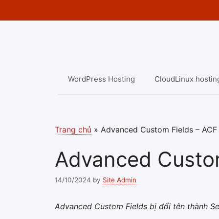
Skip
to
content
WordPress Hosting
CloudLinux hostin
Trang chủ
»
Advanced Custom Fields – ACF
Advanced Custom
14/10/2024
by
Site Admin
Advanced Custom Fields bị đổi tên thành Sec