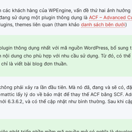
ến các khách hàng của WPEngine, vấn đề thứ hai ảnh hưởng
 đang sử dụng một plugin thông dụng là
ACF – Advanced Cu
ugins, themes liên quan (tham khảo
danh sách bên dưới
)
plugin thông dụng nhất với mã nguồn WordPress, bổ sung 
n nội dung cho phù hợp với nhu cầu sử dụng. Từ đó, có thể
hỉ là viết bài blog đơn thuần.
không phải xảy ra lần đầu tiên. Mà nó đã, đang và sẽ có, đ
omattic lấy lý do về bảo mật để thay thế ACF bằng SCF. A
i 6.3.6.2, và có thể cập nhật như bình thường. Sau khi cậ
việc phát triển phần mềm mã nguồn mở có nghĩa là develo