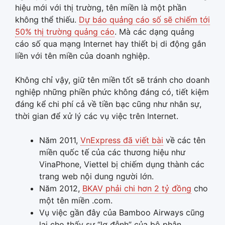
hiệu mới với thị trường, tên miền là một phần
không thể thiếu.
Dự báo quảng cáo số sẽ chiếm tới
50% thị trường quảng cáo
. Mà các dạng quảng
cáo số qua mạng Internet hay thiết bị di động gắn
liền với tên miền của doanh nghiệp.
Không chỉ vậy, giữ tên miền tốt sẽ tránh cho doanh
nghiệp những phiền phức không đáng có, tiết kiệm
đáng kể chi phí cả về tiền bạc cũng như nhân sự,
thời gian để xử lý các vụ việc trên Internet.
Năm 2011,
VnExpress đã viết bài
về các tên
miền quốc tế của các thương hiệu như
VinaPhone, Viettel bị chiếm dụng thành các
trang web nội dung người lớn.
Năm 2012,
BKAV phải chi hơn 2 tỷ đồng
cho
một tên miền .com.
Vụ việc gần đây của Bamboo Airways cũng
lại cho thấy sự “lơ đễnh” của bộ phận