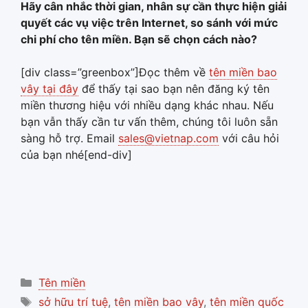
Hãy cân nhắc thời gian, nhân sự cần thực hiện giải
quyết các vụ việc trên Internet, so sánh với mức
chi phí cho tên miền. Bạn sẽ chọn cách nào?
[div class=”greenbox”]Đọc thêm về
tên miền bao
vây tại đây
để thấy tại sao bạn nên đăng ký tên
miền thương hiệu với nhiều dạng khác nhau. Nếu
bạn vẫn thấy cần tư vấn thêm, chúng tôi luôn sẵn
sàng hỗ trợ. Email
sales@vietnap.com
với câu hỏi
của bạn nhé[end-div]
Categories
Tên miền
Tags
sở hữu trí tuệ
,
tên miền bao vây
,
tên miền quốc