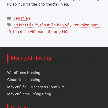
ký sở hữu trí tuệ cho thương hiệu.
Categories
Tên miền
Tags
sở hữu trí tuệ
,
tên miền bao vây
,
tên miền quốc
tế
,
tên miền việt nam
,
thương hiệu
Managed Hosting
WordPress Hosting
CloudLinux hosting
Máy chủ ảo – Managed Cloud VPS
Máy chủ email dùng riêng
Dịch vụ