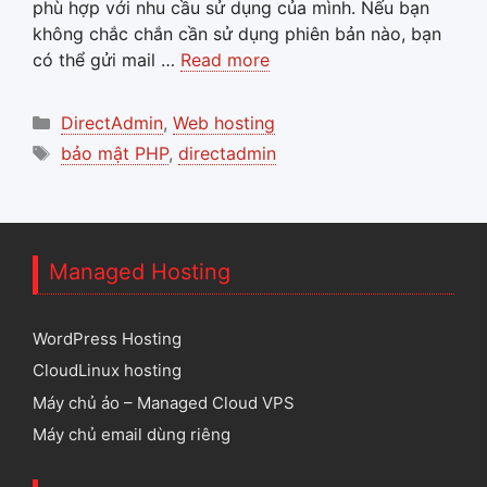
phù hợp với nhu cầu sử dụng của mình. Nếu bạn
không chắc chắn cần sử dụng phiên bản nào, bạn
có thể gửi mail …
Read more
Categories
DirectAdmin
,
Web hosting
Tags
bảo mật PHP
,
directadmin
Managed Hosting
WordPress Hosting
CloudLinux hosting
Máy chủ ảo – Managed Cloud VPS
Máy chủ email dùng riêng