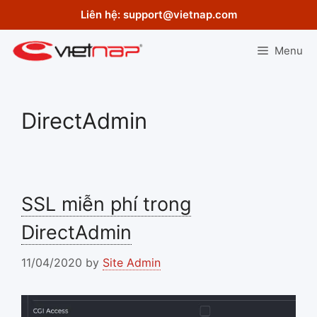
Skip
Liên hệ:
support@vietnap.com
to
content
Menu
DirectAdmin
SSL miễn phí trong
DirectAdmin
11/04/2020
by
Site Admin