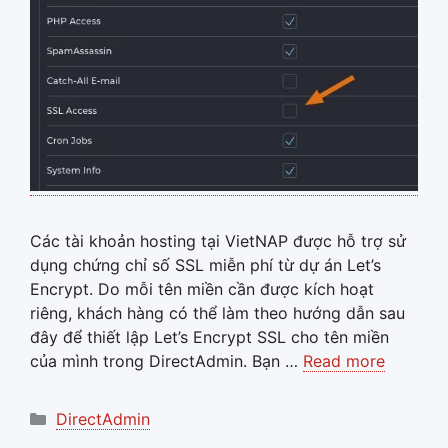
Các tài khoản hosting tại VietNAP được hỗ trợ sử
dụng chứng chỉ số SSL miễn phí từ dự án Let’s
Encrypt. Do mỗi tên miền cần được kích hoạt
riêng, khách hàng có thể làm theo hướng dẫn sau
đây để thiết lập Let’s Encrypt SSL cho tên miền
của mình trong DirectAdmin. Bạn …
Read more
Categories
DirectAdmin